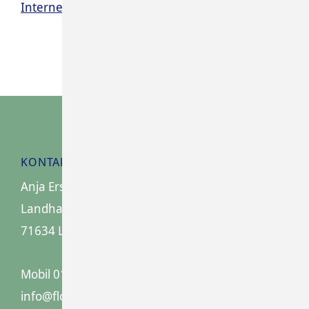
Internetagentur in Ludwigsburg
KONTAKT
Anja Ersing, Floraldesign
Landhausstraße 8
71634 Ludwigsburg
Mobil
0172 73 40 948
info@florales-anjaersing.de