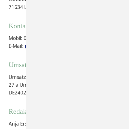
71634 Ludwigsburg
Kontakt
Mobil: 0172 73 40 948
E-Mail:
info@florales-anjaersing.de
Umsatzsteuer-ID
Umsatzsteuer-Identifikationsnummer gemäß §
27 a Umsatzsteuergesetz:
DE240249719
Redaktionell verantwortlich
Anja Ersing