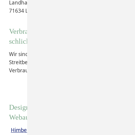
Landhausstr. 8
71634 Ludwigsburg
Verbraucher­streit­beilegung/Universal­
schlichtungs­stelle
Wir sind nicht bereit oder verpflichtet, an
Streitbeilegungsverfahren vor einer
Verbraucherschlichtungsstelle teilzunehmen.
Design und Programmierung dieses
Webauftritts
Himbeerrot GmbH – Designbüro und