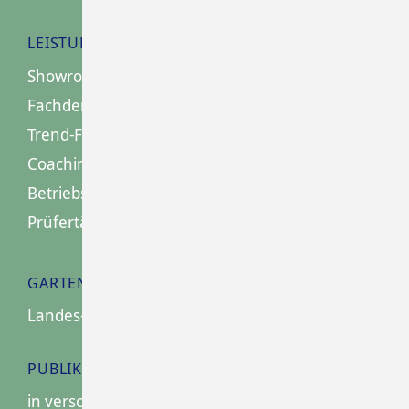
LEISTUNGEN
Showroom-Gestaltung
Fachdemos
Trend-Floristik
Coaching / Workshops
Betriebsschulungen
Prüfertätigkeit
GARTENSCHAU
Landes- und Bundesgartenschau
PUBLIKATIONEN
in verschiedenen Fachzeitschriften